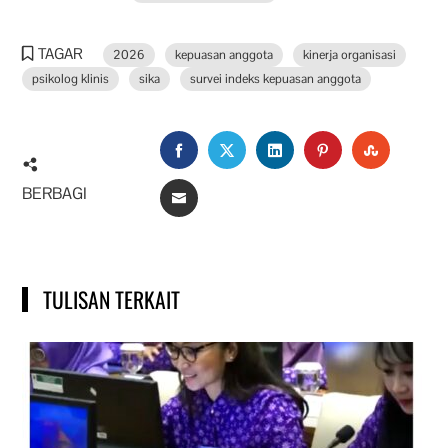
TAGAR
2026
kepuasan anggota
kinerja organisasi
psikolog klinis
sika
survei indeks kepuasan anggota
FACEBOOK
TWITTER
LINKEDIN
PINTEREST
STUMBL
BERBAGI
EMAIL
TULISAN TERKAIT