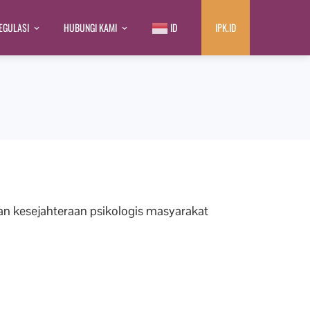
EGULASI
HUBUNGI KAMI
ID
IPK.ID
kan kesejahteraan psikologis masyarakat