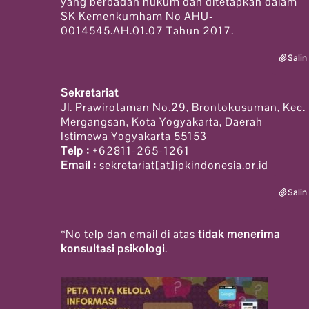
yang berbadan hukum dan ditetapkan dalam
SK Kemenkumham No AHU-
0014545.AH.01.07 Tahun 2017.
Salin
Sekretariat
Jl. Prawirotaman No.29, Brontokusuman, Kec.
Mergangsan, Kota Yogyakarta, Daerah
Istimewa Yogyakarta 55153
Telp :
+62811-265-1261
Email :
sekretariat[at]ipkindonesia.or.id
Salin
*No telp dan email di atas
tidak menerima
konsultasi psikologi
.