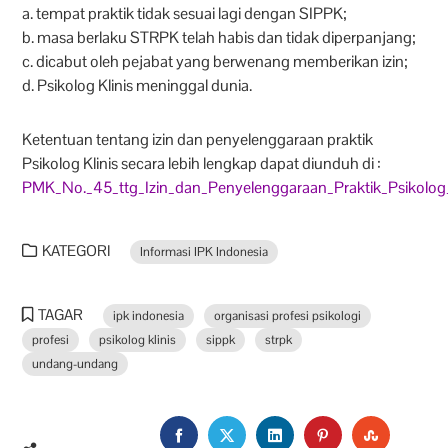
a. tempat praktik tidak sesuai lagi dengan SIPPK;
b. masa berlaku STRPK telah habis dan tidak diperpanjang;
c. dicabut oleh pejabat yang berwenang memberikan izin;
d. Psikolog Klinis meninggal dunia.
Ketentuan tentang izin dan penyelenggaraan praktik
Psikolog Klinis secara lebih lengkap dapat diunduh di :
PMK_No._45_ttg_Izin_dan_Penyelenggaraan_Praktik_Psikolog_
KATEGORI
Informasi IPK Indonesia
TAGAR
ipk indonesia
organisasi profesi psikologi
profesi
psikolog klinis
sippk
strpk
undang-undang
FACEBOOK
TWITTER
LINKEDIN
PINTEREST
STUMBL