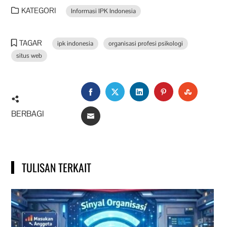
KATEGORI
Informasi IPK Indonesia
TAGAR
ipk indonesia
organisasi profesi psikologi
situs web
FACEBOOK
TWITTER
LINKEDIN
PINTEREST
STUMBL
BERBAGI
EMAIL
TULISAN TERKAIT