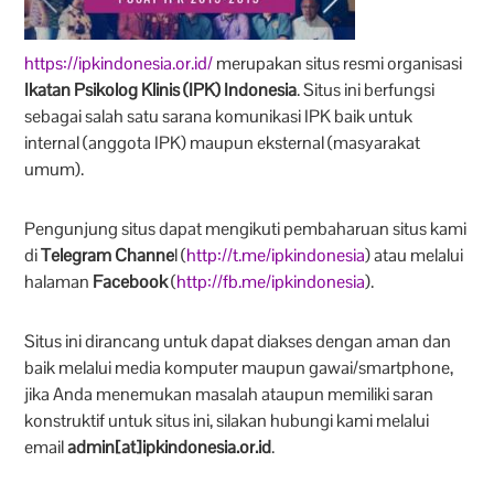
https://ipkindonesia.or.id/
merupakan situs resmi organisasi
Ikatan Psikolog Klinis (IPK) Indonesia
. Situs ini berfungsi
sebagai salah satu sarana komunikasi IPK baik untuk
internal (anggota IPK) maupun eksternal (masyarakat
umum).
Pengunjung situs dapat mengikuti pembaharuan situs kami
di
Telegram Channe
l (
http://t.me/ipkindonesia
) atau melalui
halaman
Facebook
(
http://fb.me/ipkindonesia
).
Situs ini dirancang untuk dapat diakses dengan aman dan
baik melalui media komputer maupun gawai/smartphone,
jika Anda menemukan masalah ataupun memiliki saran
konstruktif untuk situs ini, silakan hubungi kami melalui
email
admin[at]ipkindonesia.or.id
.