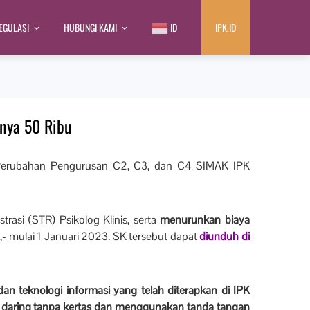
EGULASI
HUBUNGI KAMI
ID
IPK.ID
anya 50 Ribu
erubahan Pengurusan C2, C3, dan C4 SIMAK IPK
asi (STR) Psikolog Klinis, serta
menurunkan biaya
,- mulai 1 Januari 2023. SK tersebut dapat
diunduh di
dan teknologi informasi yang telah diterapkan di IPK
 daring tanpa kertas dan menggunakan tanda tangan