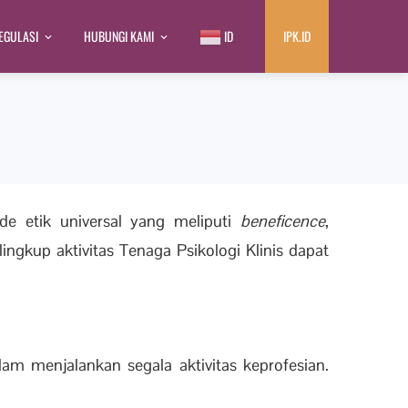
EGULASI
HUBUNGI KAMI
ID
IPK.ID
e etik universal yang meliputi
beneficence
,
ingkup aktivitas Tenaga Psikologi Klinis dapat
lam menjalankan segala aktivitas keprofesian.