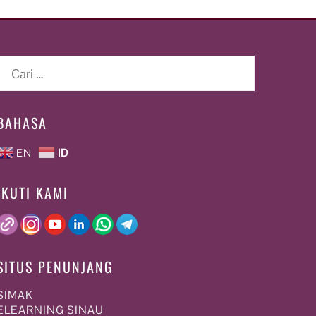
Cari
untuk:
BAHASA
EN
ID
IKUTI KAMI
SITUS PENUNJANG
SIMAK
ELEARNING SINAU