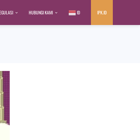
EGULASI
HUBUNGI KAMI
ID
IPK.ID