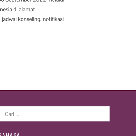
nesia di alamat
adwal konseling, notifikasi
Cari
untuk:
BAHASA