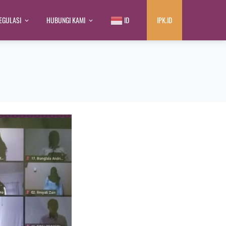
EGULASI
HUBUNGI KAMI
ID
IPK.ID