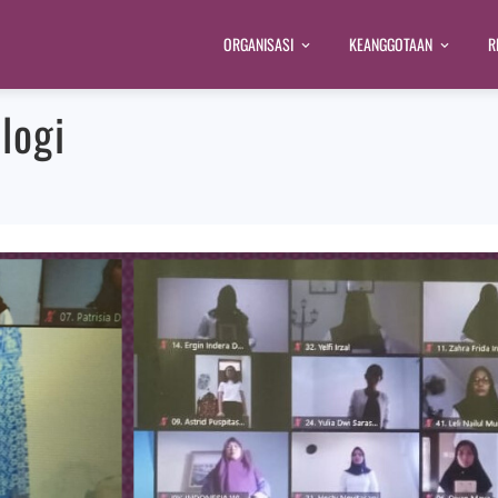
ORGANISASI
KEANGGOTAAN
R
logi