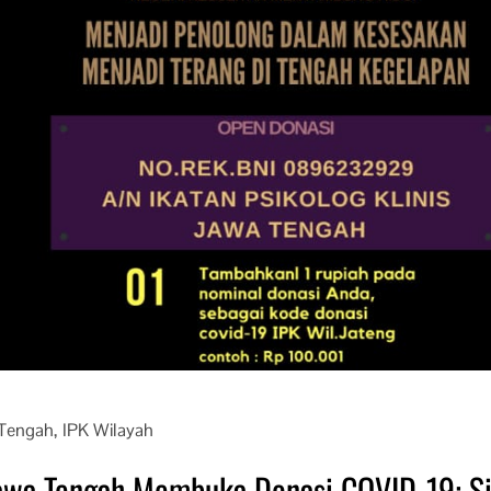
 Tengah
,
IPK Wilayah
Jawa Tengah Membuka Donasi COVID-19: S