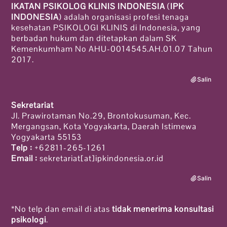
IKATAN PSIKOLOG KLINIS INDONESIA
(
IPK
INDONESIA
) adalah organisasi profesi tenaga
kesehatan PSIKOLOGI KLINIS di Indonesia, yang
berbadan hukum dan ditetapkan dalam SK
Kemenkumham No AHU-0014545.AH.01.07 Tahun
2017.
Salin
Sekretariat
Jl. Prawirotaman No.29, Brontokusuman, Kec.
Mergangsan, Kota Yogyakarta, Daerah Istimewa
Yogyakarta 55153
Telp :
+62811-265-1261
Email :
sekretariat[at]ipkindonesia.or.id
Salin
*No telp dan email di atas
tidak menerima konsultasi
psikologi
.