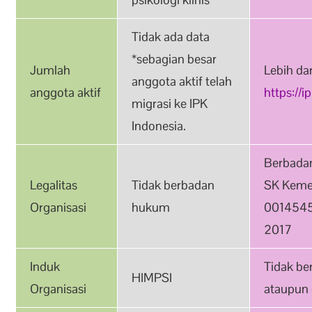
Tidak ada data
*sebagian besar
Jumlah
Lebih da
anggota aktif telah
anggota aktif
https://i
migrasi ke IPK
Indonesia.
Berbada
Legalitas
Tidak berbadan
SK Kem
Organisasi
hukum
0014545
2017
Induk
Tidak be
HIMPSI
Organisasi
ataupun 