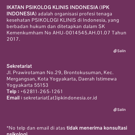
IKATAN PSIKOLOG KLINIS INDONESIA
(
IPK
INDONESIA
) adalah organisasi profesi tenaga
kesehatan PSIKOLOGI KLINIS di Indonesia, yang
berbadan hukum dan ditetapkan dalam SK
Kemenkumham No AHU-0014545.AH.01.07 Tahun
2017.
Salin
Sekretariat
Jl. Prawirotaman No.29, Brontokusuman, Kec.
Mergangsan, Kota Yogyakarta, Daerah Istimewa
Yogyakarta 55153
Telp :
+62811-265-1261
Email :
sekretariat[at]ipkindonesia.or.id
Salin
*No telp dan email di atas
tidak menerima konsultasi
psikologi
.