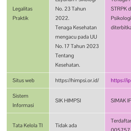
Legalitas
No. 23 Tahun
STRPK di
Praktik
2022.
Psikologi
Tenaga Kesehatan
diterbit
mengacu pada UU
No. 17 Tahun 2023
Tentang
Kesehatan.
Situs web
https://himpsi.or.id/
https://i
Sistem
SIK HIMPSI
SIMAK I
Informasi
Terdaft
Tata Kelola TI
Tidak ada
005757.