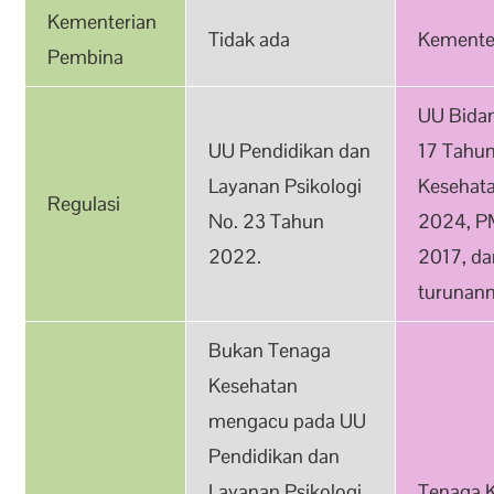
Kementerian
Tidak ada
Kemente
Pembina
UU Bidan
UU Pendidikan dan
17 Tahu
Layanan Psikologi
Kesehata
Regulasi
No. 23 Tahun
2024, P
2022.
2017, da
turunann
Bukan Tenaga
Kesehatan
mengacu pada UU
Pendidikan dan
Layanan Psikologi
Tenaga 