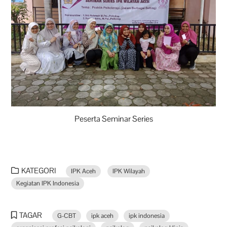
Peserta Seminar Series
KATEGORI
IPK Aceh
IPK Wilayah
Kegiatan IPK Indonesia
TAGAR
G-CBT
ipk aceh
ipk indonesia