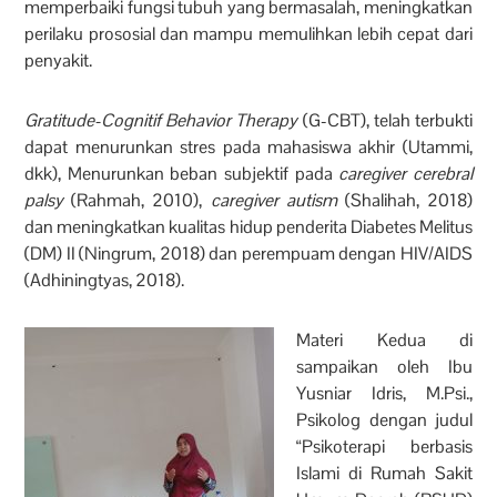
memperbaiki fungsi tubuh yang bermasalah, meningkatkan
perilaku prososial dan mampu memulihkan lebih cepat dari
penyakit.
Gratitude-Cognitif Behavior Therapy
(G-CBT), telah terbukti
dapat menurunkan stres pada mahasiswa akhir (Utammi,
dkk), Menurunkan beban subjektif pada
caregiver cerebral
palsy
(Rahmah, 2010),
caregiver
autism
(Shalihah, 2018)
dan meningkatkan kualitas hidup penderita Diabetes Melitus
(DM) II (Ningrum, 2018) dan perempuam dengan HIV/AIDS
(Adhiningtyas, 2018).
Materi Kedua di
sampaikan oleh Ibu
Yusniar Idris, M.Psi.,
Psikolog dengan judul
“Psikoterapi berbasis
Islami di Rumah Sakit