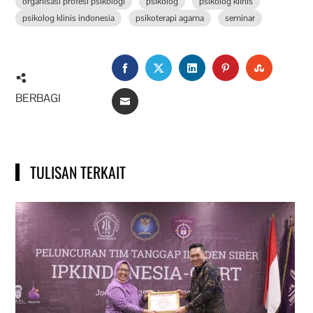
organisasi profesi psikologi
psikolog
psikolog klinis
psikolog klinis indonesia
psikoterapi agama
seminar
FACEBOOK
TWITTER
LINKEDIN
PINTEREST
STUMBL
BERBAGI
EMAIL
TULISAN TERKAIT