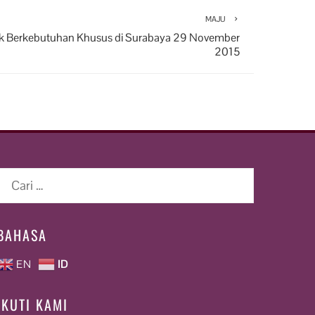
MAJU
nak Berkebutuhan Khusus di Surabaya 29 November
2015
Cari
untuk:
BAHASA
EN
ID
IKUTI KAMI