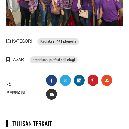
KATEGORI
Kegiatan IPK Indonesia
TAGAR
organisasi profesi psikologi
FACEBOOK
TWITTER
LINKEDIN
PINTEREST
STUMBL
BERBAGI
EMAIL
TULISAN TERKAIT